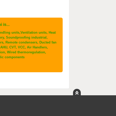
 is...
ndling units,Ventilation units, Heat
ery, Soundproofing industrial,
ers, Remote condensers, Ducted fan
, AHU, CVT, VCC, Air Handlers,
tion, Wired thermoregulation,
lic components