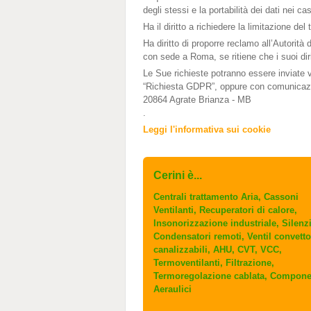
degli stessi e la portabilità dei dati nei c
Ha il diritto a richiedere la limitazione de
Ha diritto di proporre reclamo all’Autorità 
con sede a Roma, se ritiene che i suoi dirit
Le Sue richieste potranno essere inviate vi
“Richiesta GDPR”, oppure con comunicazi
20864 Agrate Brianza - MB
.
Leggi l'informativa sui cookie
Cerini è...
Centrali trattamento Aria, Cassoni
Ventilanti, Recuperatori di calore,
Insonorizzazione industriale, Silenzi
Condensatori remoti, Ventil convetto
canalizzabili, AHU, CVT, VCC,
Termoventilanti, Filtrazione,
Termoregolazione cablata, Compone
Aeraulici