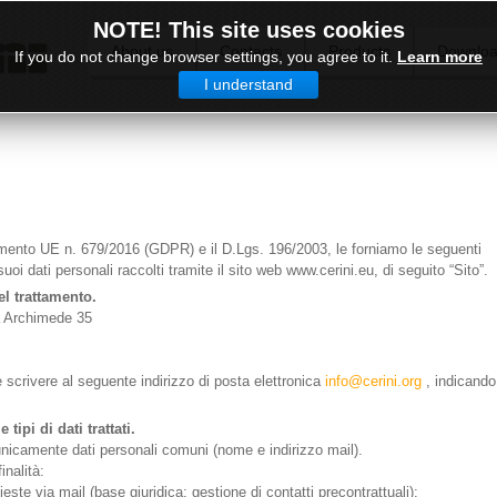
NOTE! This site uses cookies
About us
Contacts
Products
Downlo
If you do not change browser settings, you agree to it.
Learn more
I understand
mento UE n. 679/2016 (GDPR) e il D.Lgs. 196/2003, le forniamo le seguenti
suoi dati personali raccolti tramite il sito web www.cerini.eu, di seguito “Sito”.
del trattamento.
ia Archimede 35
e scrivere al seguente indirizzo di posta elettronica
info@cerini.org
, indicando
tipi di dati trattati.
i unicamente dati personali comuni (nome e indirizzo mail).
inalità:
este via mail (base giuridica: gestione di contatti precontrattuali);