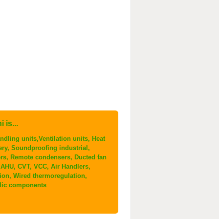
 is...
ndling units,Ventilation units, Heat
ery, Soundproofing industrial,
ers, Remote condensers, Ducted fan
, AHU, CVT, VCC, Air Handlers,
tion, Wired thermoregulation,
lic components