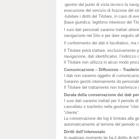
-gestire dal punto di vista tecnico la navi
esecuzione del servizio di fruizione del sit
-tutelare i diritti del Titolare, in caso di
(base giuridica: legittimo interesse del Tito
I suoi dati personali saranno trattati atten
navigazione nel Sito e per dare seguito al
Il conferimento dei dati è facoltativo, ma 
Il Titolare potrà trattare, esclusivamente p
navigazione, dati identificativi, l’indirizzo 
Il Titolare non utilizza in alcun modo proc
Comunicazione – Diffusione – Trasferim
I dati non saranno oggetto di comunicazion
Saranno gestiti internamente da personale
Il Titolare del trattamento non trasferisce 
Durata della conservazione dei dati per
I suoi dati saranno trattati per il periodo
cancellato o trasferito nella gestione “clie
“cliente”.
La conservazione dei log è limitata alla ges
automaticamente al termine del periodo c
Diritti dell’interessato
In qualsiasi momento lei ha il diritto di ri