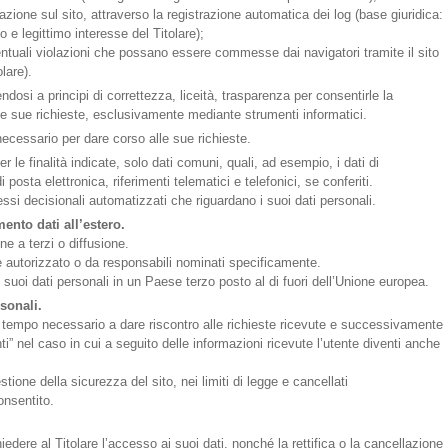
gazione sul sito, attraverso la registrazione automatica dei log (base giuridica:
o e legittimo interesse del Titolare);
 eventuali violazioni che possano essere commesse dai navigatori tramite il sito
lare).
endosi a principi di correttezza, liceità, trasparenza per consentirle la
le sue richieste, esclusivamente mediante strumenti informatici.
necessario per dare corso alle sue richieste.
er le finalità indicate, solo dati comuni, quali, ad esempio, i dati di
di posta elettronica, riferimenti telematici e telefonici, se conferiti.
essi decisionali automatizzati che riguardano i suoi dati personali.
ento dati all’estero.
e a terzi o diffusione.
 autorizzato o da responsabili nominati specificamente.
i suoi dati personali in un Paese terzo posto al di fuori dell’Unione europea.
sonali.
 di tempo necessario a dare riscontro alle richieste ricevute e successivamente
nti” nel caso in cui a seguito delle informazioni ricevute l’utente diventi anche
tione della sicurezza del sito, nei limiti di legge e cancellati
onsentito.
chiedere al Titolare l’accesso ai suoi dati, nonché la rettifica o la cancellazione