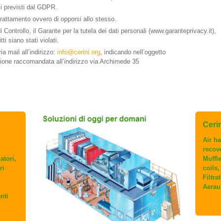
asi previsti dal GDPR.
l trattamento ovvero di opporsi allo stesso.
di Controllo, il Garante per la tutela dei dati personali (www.garanteprivacy.it),
ti siano stati violati.
a mail all’indirizzo:
info@cerini.org
, indicando nell’oggetto
one raccomandata all’indirizzo via Archimede 35
Cerini
Air ha
recov
atori,
Muffl
ri
coils
Filtra
Aerau
nti