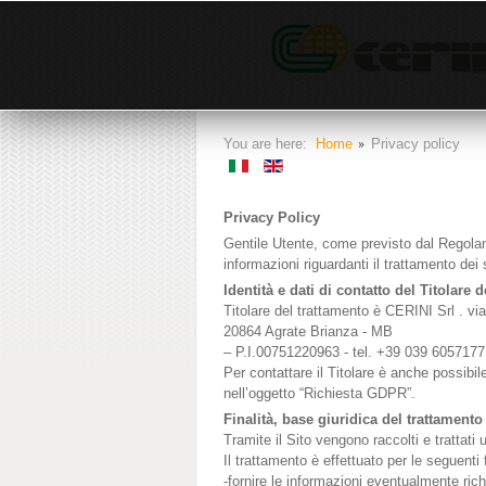
You are here:
Home
Privacy policy
Privacy Policy
Gentile Utente, come previsto dal Regola
informazioni riguardanti il trattamento dei 
Identità e dati di contatto del Titolare 
Titolare del trattamento è CERINI Srl . v
20864 Agrate Brianza - MB
– P.I.00751220963 - tel. +39 039 6057177
Per contattare il Titolare è anche possibil
nell’oggetto “Richiesta GDPR”.
Finalità, base giuridica del trattamento e 
Tramite il Sito vengono raccolti e trattat
Il trattamento è effettuato per le seguenti f
-fornire le informazioni eventualmente richi